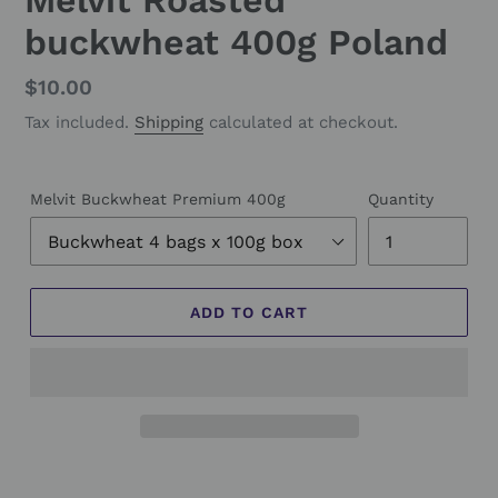
buckwheat 400g Poland
Regular
$10.00
price
Tax included.
Shipping
calculated at checkout.
Melvit Buckwheat Premium 400g
Quantity
ADD TO CART