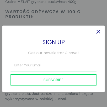
Grains MELVIT gryczana buckwheat 400g
WARTOŚĆ ODŻYWCZA W 100 G
PRODUKTU:
Wartość energetyczna
1553 kJ / 367 kcal
Białko:
13 g
SIGN UP
Błonnik:
6 g
Węglowodany:
69 g
Get our newsletter & save!
Cukry:
0 g
Tłuszcze:
3 g
OPIS:
SUBSCRIBE
Kasza gryczana prażona
to palone ziarna gryki, które
mają bardziej intensywny i wyrazisty smak niż kasza
gryczana biała. Jest bardzo znana ceniona i często
wykorzystywana w polskiej kuchni.