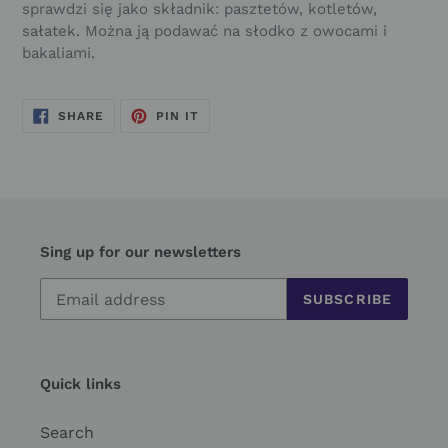
sprawdzi się jako składnik: pasztetów, kotletów,
sałatek. Można ją podawać na słodko z owocami i
bakaliami.
SHARE
PIN
SHARE
PIN IT
ON
ON
FACEBOOK
PINTEREST
Sing up for our newsletters
SUBSCRIBE
Quick links
Search